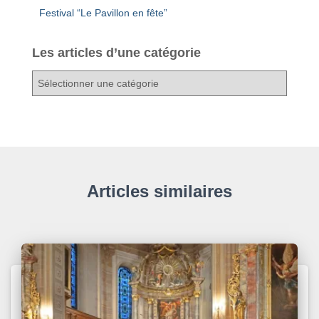
Festival “Le Pavillon en fête”
Les articles d’une catégorie
L
e
s
a
r
t
i
c
Articles similaires
l
e
s
d
’
u
n
e
c