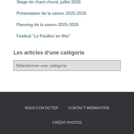
Stage de chant choral, juillet 2026
Présentation de la saison 2025-2026
Planning de la saison 2025-2026
Festival “Le Pavillon en fête”
Les articles d’une catégorie
L
e
s
a
r
t
i
c
NOUS CONTACTER
CONTACT WEBMASTER
l
e
s
CRÉDIT PHOTOS
d