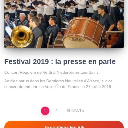
Festival 2019 : la presse en parle
Concert Requiem de Verdi à Niederbronn-Les-Bains.
Articles parus dans les Dernières Nouvelles d’Alsace, sur ce
concert donné par les Voix d’Île de France le 27 juillet 2019.
Pagination
1
2
SUIVANT
des
publications
Je soutiens les VIF