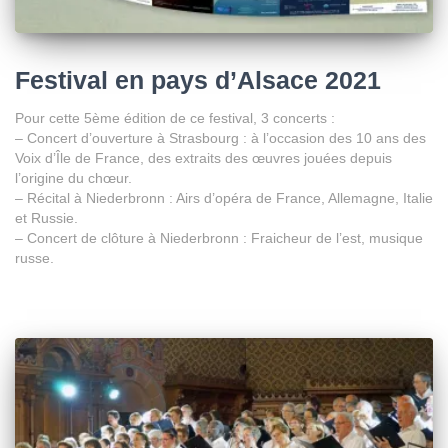
Festival en pays d’Alsace 2021
Pour cette 5ème édition de ce festival, 3 concerts :
– Concert d’ouverture à Strasbourg : à l’occasion des 10 ans des
Voix d’Île de France, des extraits des œuvres jouées depuis
l’origine du chœur.
– Récital à Niederbronn : Airs d’opéra de France, Allemagne, Italie
et Russie.
– Concert de clôture à Niederbronn : Fraicheur de l’est, musique
russe.