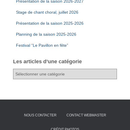
Présentation de la saison 2026-2027
Stage de chant choral, juillet 2026
Présentation de la saison 2025-2026
Planning de la saison 2025-2026
Festival “Le Pavillon en fête”
Les articles d’une catégorie
L
e
s
a
r
t
i
c
NOUS CONTACTER
CONTACT WEBMASTER
l
e
s
CRÉDIT PHOTOS