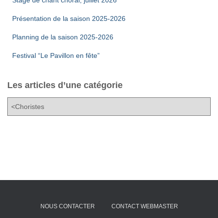
Présentation de la saison 2025-2026
Planning de la saison 2025-2026
Festival “Le Pavillon en fête”
Les articles d’une catégorie
L
e
s
a
r
t
i
c
l
e
NOUS CONTACTER
CONTACT WEBMASTER
s