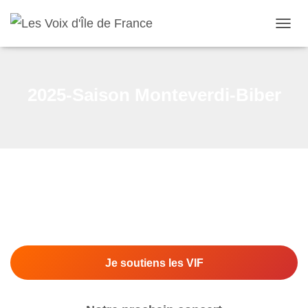
OUVRI
2025-Saison Monteverdi-Biber
Je soutiens les VIF